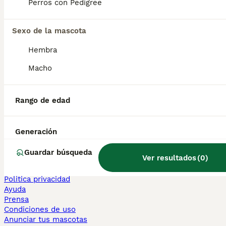
Perros con Pedigree
Sphynx en venta
Bengalí en venta
Maine Coon en venta
Sexo de la mascota
Persa en venta
Hembra
Otras páginas populares
Macho
Teckel en Barcelona
Bulldog Francés en Madrid
Bichón Maltés en València
Rango de edad
Chihuahua en Sevilla
Bulldog Francés en Galicia
Caniche Toy en venta en Barcelona
Generación
Perros en adopcion
Guardar búsqueda
Ver resultados
(
0
)
Información
Sobre nosotros
Politica privacidad
Ayuda
Prensa
Condiciones de uso
Anunciar tus mascotas