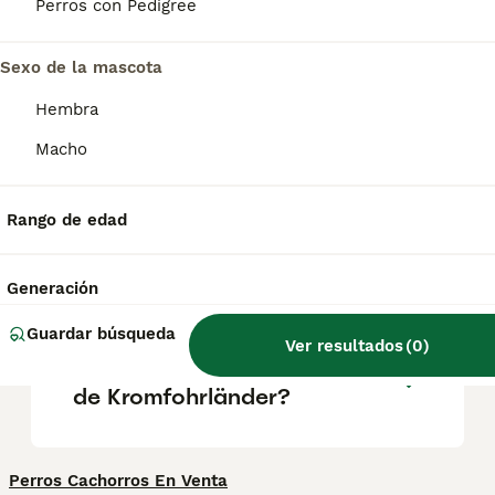
de su herencia terrier) y suele ser longevo
Perros con Pedigree
(entre 17 y 18 años). Se lleva bien con los
niños y la familia , y tiende a ser un perro de
una sola persona.
Sexo de la mascota
Hembra
¿Qué cruce de razas es el
Macho
Kromfohrländer?
Rango de edad
¿Es el Kromfohrländer
hipoalergénico?
Generación
Guardar búsqueda
Ver resultados
(
0
)
¿Cuánto cuesta un cachorro
de Kromfohrländer?
Perros Cachorros En Venta