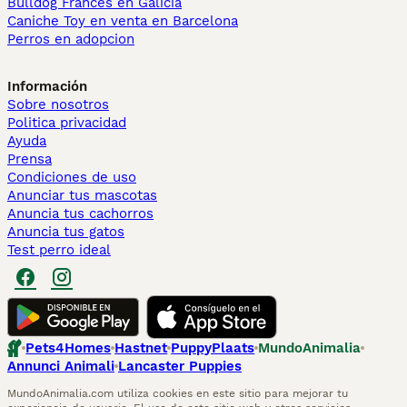
Bulldog Francés en Galicia
Caniche Toy en venta en Barcelona
Perros en adopcion
Información
Sobre nosotros
Politica privacidad
Ayuda
Prensa
Condiciones de uso
Anunciar tus mascotas
Anuncia tus cachorros
Anuncia tus gatos
Test perro ideal
Pets4Homes
Hastnet
PuppyPlaats
MundoAnimalia
Annunci Animali
Lancaster Puppies
MundoAnimalia.com utiliza cookies en este sitio para mejorar tu