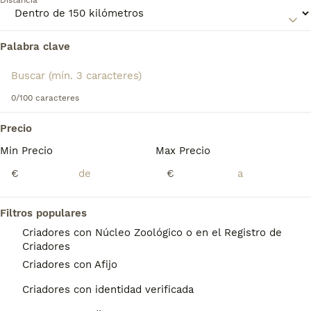
Distancia
compañía y de familia. Lee nuestra página de consejos de
compra de Irish Glen of Imaal Terrier para obtener
información sobre esta raza de perro.
Palabra clave
Encontramos 0 Irish Glen of Imaal Terrier
Perros en adopcion en Monforte de Lemos,
Lugo.
Si deseas exactamente esta búsqueda guarda tu 
0/100 caracteres
búsqueda y espera el resultado perfecto:
Precio
Guardar búsqueda
Min Precio
Max Precio
€
€
Preguntas frecuentes
Filtros populares
Criadores con Núcleo Zoológico o en el Registro de
¿Por qué son tan raros los
Criadores
terriers de Glen of Imaal?
Criadores con Afijo
No nacen muchos cachorros de Glen of
Criadores con identidad verificada
Imaal Terrier cada año , por lo que la raza