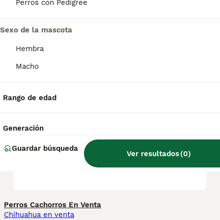
sigue siendo rara. Whitfield atribuye esto al
Perros con Pedigree
hecho de que no hay muchos criadores de
Glen of Imaal en los Estados Unidos.
Sexo de la mascota
Hembra
¿Es el terrier de Glen of
Imaal un buen perro?
Macho
Rango de edad
¿Es raro el terrier de Glen of
Imaal?
Generación
Guardar búsqueda
Ver resultados
(
0
)
¿Qué tamaño tiene un Glen
of Imaal Terrier?
Perros Cachorros En Venta
Chihuahua en venta