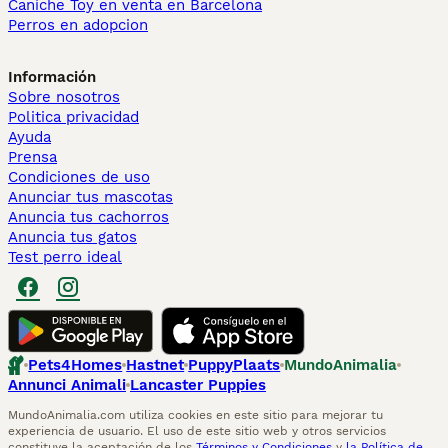
Caniche Toy en venta en Barcelona
Perros en adopcion
Información
Sobre nosotros
Politica privacidad
Ayuda
Prensa
Condiciones de uso
Anunciar tus mascotas
Anuncia tus cachorros
Anuncia tus gatos
Test perro ideal
Pets4Homes
Hastnet
PuppyPlaats
MundoAnimalia
Annunci Animali
Lancaster Puppies
MundoAnimalia.com utiliza cookies en este sitio para mejorar tu
experiencia de usuario. El uso de este sitio web y otros servicios
constituye la aceptación de los
Términos y Condiciones
y
la Política de