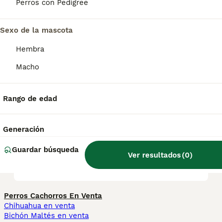
hecho de que no hay muchos criadores de
Perros con Pedigree
Glen of Imaal en los Estados Unidos.
Sexo de la mascota
¿Es el terrier de Glen of
Hembra
Imaal un buen perro?
Macho
¿Es raro el terrier de Glen of
Rango de edad
Imaal?
Generación
¿Qué tamaño tiene un Glen
Guardar búsqueda
Ver resultados
(
0
)
of Imaal Terrier?
Perros Cachorros En Venta
Chihuahua en venta
Bichón Maltés en venta