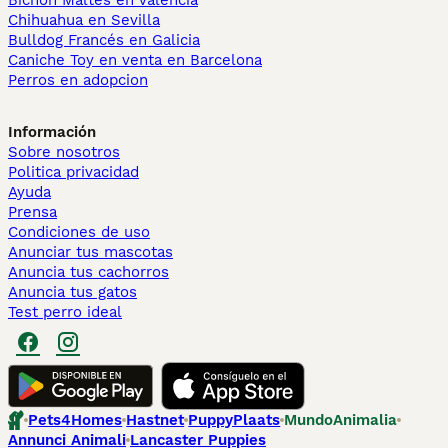
Bichón Maltés en València
Chihuahua en Sevilla
Bulldog Francés en Galicia
Caniche Toy en venta en Barcelona
Perros en adopcion
Información
Sobre nosotros
Politica privacidad
Ayuda
Prensa
Condiciones de uso
Anunciar tus mascotas
Anuncia tus cachorros
Anuncia tus gatos
Test perro ideal
Pets4Homes
Hastnet
PuppyPlaats
MundoAnimalia
Annunci Animali
Lancaster Puppies