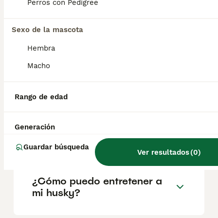
según factores como el pedigrí, la
Perros con Pedigree
reputación del criador y la ubicación.
Sexo de la mascota
¿Cuáles son los 3 tipos de
Hembra
husky?
Macho
¿Es un husky siberiano una
Rango de edad
buena mascota?
Generación
¿El husky es un perro feliz?
Guardar búsqueda
Ver resultados
(
0
)
¿Cómo puedo entretener a
mi husky?