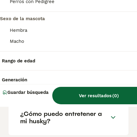
según factores como el pedigrí, la
Perros con Pedigree
reputación del criador y la ubicación.
Sexo de la mascota
¿Cuáles son los 3 tipos de
Hembra
husky?
Macho
¿Es un husky siberiano una
Rango de edad
buena mascota?
Generación
¿El husky es un perro feliz?
Guardar búsqueda
Ver resultados
(
0
)
¿Cómo puedo entretener a
mi husky?