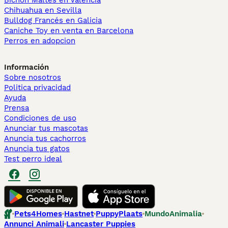
Bichón Maltés en València
Chihuahua en Sevilla
Bulldog Francés en Galicia
Caniche Toy en venta en Barcelona
Perros en adopcion
Información
Sobre nosotros
Politica privacidad
Ayuda
Prensa
Condiciones de uso
Anunciar tus mascotas
Anuncia tus cachorros
Anuncia tus gatos
Test perro ideal
Pets4Homes
Hastnet
PuppyPlaats
MundoAnimalia
Annunci Animali
Lancaster Puppies