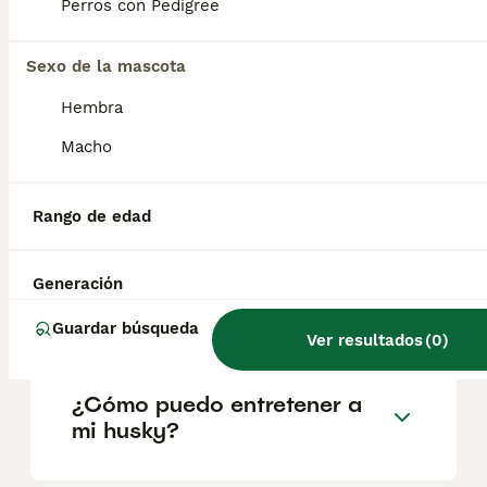
según factores como el pedigrí, la
Perros con Pedigree
reputación del criador y la ubicación.
Sexo de la mascota
¿Cuáles son los 3 tipos de
Hembra
husky?
Macho
¿Es un husky siberiano una
Rango de edad
buena mascota?
Generación
¿El husky es un perro feliz?
Guardar búsqueda
Ver resultados
(
0
)
¿Cómo puedo entretener a
mi husky?