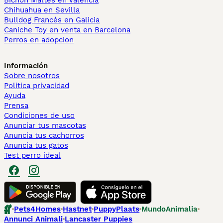
Bichón Maltés en València
Chihuahua en Sevilla
Bulldog Francés en Galicia
Caniche Toy en venta en Barcelona
Perros en adopcion
Información
Sobre nosotros
Politica privacidad
Ayuda
Prensa
Condiciones de uso
Anunciar tus mascotas
Anuncia tus cachorros
Anuncia tus gatos
Test perro ideal
Pets4Homes
Hastnet
PuppyPlaats
MundoAnimalia
Annunci Animali
Lancaster Puppies