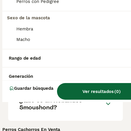
raza son excelentes mascotas familiares
Perros con Pedigree
que no suelen ladrar ni alejarse solos.
Sexo de la mascota
¿Los smoushond holandeses
Hembra
son buenos perros de
Macho
familia?
Rango de edad
¿Cuál es la esperanza de
vida de un Hollandse
Generación
Smoushond?
Guardar búsqueda
Ver resultados
(
0
)
¿Qué es un Hollandse
Smoushond?
Perros Cachorros En Venta