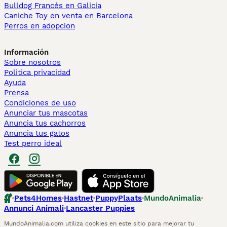
Bulldog Francés en Galicia
Caniche Toy en venta en Barcelona
Perros en adopcion
Información
Sobre nosotros
Politica privacidad
Ayuda
Prensa
Condiciones de uso
Anunciar tus mascotas
Anuncia tus cachorros
Anuncia tus gatos
Test perro ideal
Pets4Homes
Hastnet
PuppyPlaats
MundoAnimalia
Annunci Animali
Lancaster Puppies
MundoAnimalia.com utiliza cookies en este sitio para mejorar tu