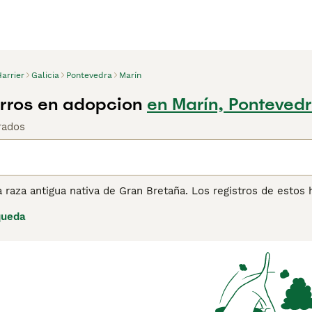
arrier
Galicia
Pontevedra
Marín
erros en adopcion
en Marín, Ponteved
rados
a raza antigua nativa de Gran Bretaña. Los registros de est
n mucho al Foxhound Inglés, pero son un poco más pequeños.
queda
caza, tanto aquí en España como en los Estados Unidos, dond
ente, sin embargo, más y más personas eligen tener al Harrie
n buenos compañeros y perros de familia, aunque solo si se 
ienden las necesidades específicas de esta raza y los acepta
de consejos de compra de Harrier
para obtener información so