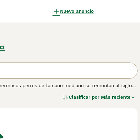
Nuevo anuncio
ra
os hermosos perros de tamaño mediano se remontan al siglo
 Siempre han sido muy apreciados por sus excelentes
Clasificar por
Más reciente
e son reconocidos oficialmente por el American Kennel
r como mascota en lugar de perro de trabajo, y es que
mantienen en el entorno adecuado y son entrenados por
n tal como son en lugar de tratar de cambiarlos. Lee
bre esta raza de perro.