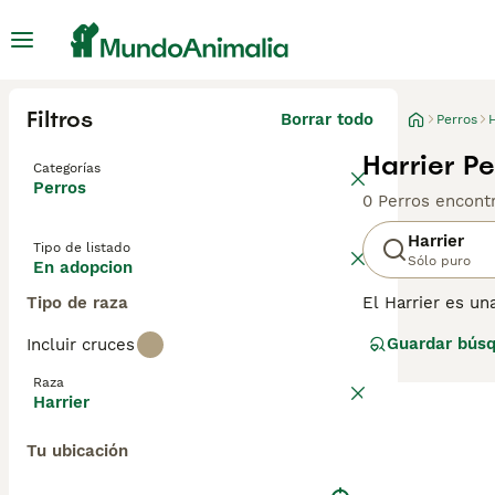
Filtros
Borrar todo
Perros
H
Harrier P
Categorías
Perros
0 Perros encont
Harrier
Tipo de listado
Sólo puro
En adopcion
Tipo de raza
El Harrier es un
XIII. Se parece
Guardar bús
Incluir cruces
habilidades de 
Club. Recientem
Raza
estos perros so
Harrier
personas que ent
nuestra
página 
Tu ubicación