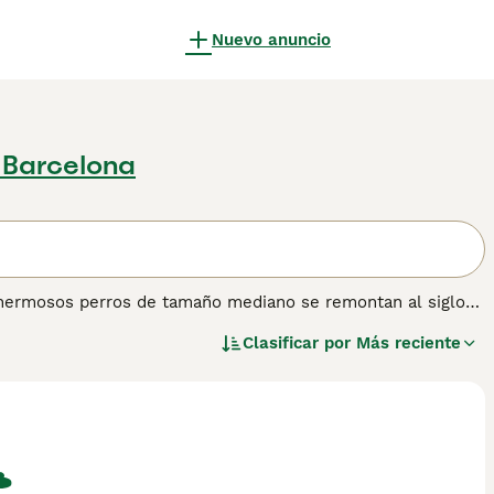
Nuevo anuncio
 Barcelona
os hermosos perros de tamaño mediano se remontan al siglo
 Siempre han sido muy apreciados por sus excelentes
Clasificar por
Más reciente
e son reconocidos oficialmente por el American Kennel
r como mascota en lugar de perro de trabajo, y es que
mantienen en el entorno adecuado y son entrenados por
n tal como son en lugar de tratar de cambiarlos. Lee
bre esta raza de perro.