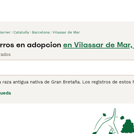
arrier
Cataluña
Barcelona
ViIassar de Mar
erros en adopcion
en ViIassar de Mar,
rados
a raza antigua nativa de Gran Bretaña. Los registros de est
n mucho al Foxhound Inglés, pero son un poco más pequeños.
queda
caza, tanto aquí en España como en los Estados Unidos, dond
ente, sin embargo, más y más personas eligen tener al Harrie
n buenos compañeros y perros de familia, aunque solo si se 
ienden las necesidades específicas de esta raza y los acepta
de consejos de compra de Harrier
para obtener información so