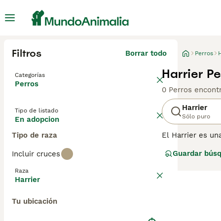
Filtros
Borrar todo
Perros
H
Harrier P
Categorías
Perros
0 Perros encont
Harrier
Tipo de listado
Sólo puro
En adopcion
Tipo de raza
El Harrier es un
XIII. Se parece
Guardar bús
Incluir cruces
habilidades de 
Club. Recientem
Raza
estos perros so
Harrier
personas que ent
nuestra
página 
Tu ubicación