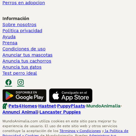
Perros en adopcion
Información
Sobre nosotros
Politica privacidad
Ayuda
Prensa
Condiciones de uso
Anunciar tus mascotas
Anuncia tus cachorros
Anuncia tus gatos
Test perro ideal
Pets4Homes
Hastnet
PuppyPlaats
MundoAnimalia
Annunci Animali
Lancaster Puppies
MundoAnimalia.com utiliza cookies en este sitio para mejorar tu
experiencia de usuario. El uso de este sitio web y otros servicios
constituye la aceptación de los
Términos y Condiciones
y
la Política de
Privacidad y Cookies
de MundoAnimalia. Puedes
Administrar tus