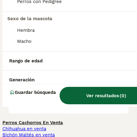
Perros con Pedigree
de pelaje áspero llamado Smousje, que
llevaba siglos en la región de Bruselas.
Sexo de la mascota
¿Cuánto cuesta un grifón de
Hembra
Bruselas en España?
Macho
¿Es el grifón un buen perro
Rango de edad
de familia?
Generación
¿Qué raza de perro es el
Guardar búsqueda
Ver resultados
(
0
)
grifón belga?
Perros Cachorros En Venta
Chihuahua en venta
Bichón Maltés en venta