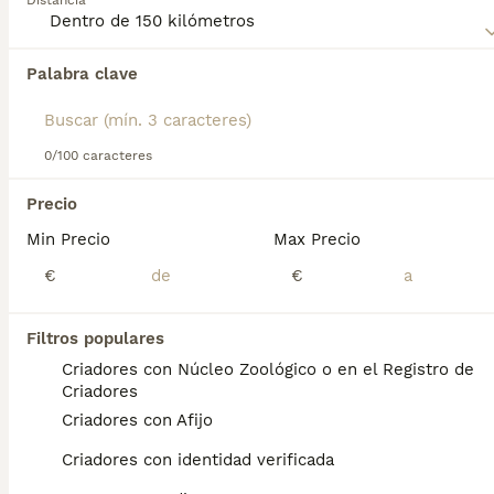
Distancia
Encontramos 0 Grifón Belga Perros en
adopcion en Sant Cugat del Vallès,
Palabra clave
Barcelona.
Si deseas exactamente esta búsqueda guarda tu 
búsqueda y espera el resultado perfecto:
0/100 caracteres
Guardar búsqueda
Precio
Min Precio
Max Precio
Preguntas frecuentes
€
€
¿Cómo es el carácter del
Filtros populares
Grifón Belga?
Criadores con Núcleo Zoológico o en el Registro de
Criadores
Ni tímidos ni agresivos, son muy atentos y
Criadores con Afijo
apegados a su compañero humano. Las tres
razas (Grifón de Bruselas, Grifón Belga y
Criadores con identidad verificada
Petit Brabançon) descienden de un perrito