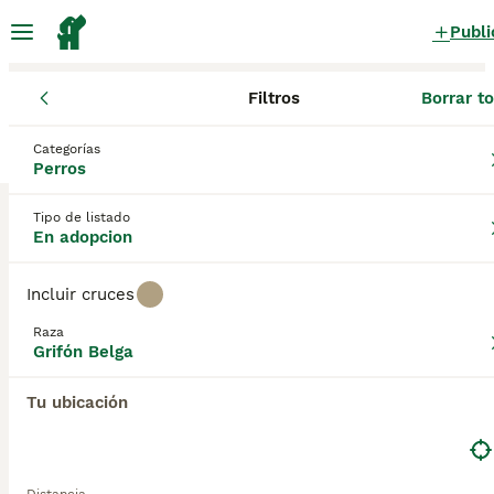
Publi
Filtros
Borrar t
Perros
Grifón Belga
Cataluña
Barcelona
Sant Cugat del Val
Categorías
Grifón Belga Perros en adopcion
Perros
en Sant Cugat del Vallès, Barcelona
Tipo de listado
0 Perros encontrados
En adopcion
Grifón Belga
Filtros
Sólo puro
Incluir cruces
Guardar búsqueda
Orden
Raza
Grifón Belga
Tu ubicación