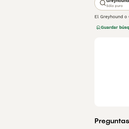
Greyhound
Sólo puro
El Greyhound o 
a lo largo de lo
Guardar bús
compañeros y fa
leal.
Lee nuestra
pág
Preguntas