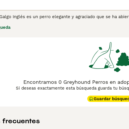
Galgo Inglés es un perro elegante y agraciado que se ha abi
s años, tanto aquí en España como en otras partes del mundo
queda
miliares. Son mascotas que forman fuertes lazos con sus due
ina de consejos de compra de Greyhound
o Galgo Inglés para
Encontramos 0 Greyhound Perros en adop
Si deseas exactamente esta búsqueda guarda tu búsqu
Guardar búsque
 frecuentes