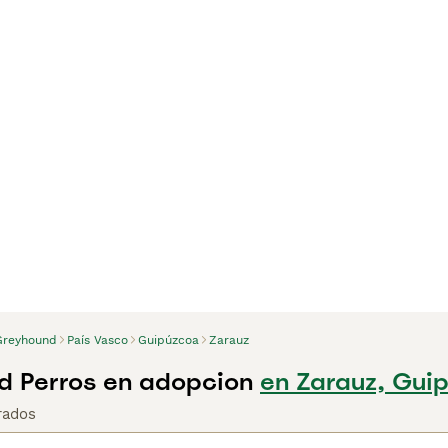
Greyhound
País Vasco
Guipúzcoa
Zarauz
 Perros en adopcion
en Zarauz, Gui
rados