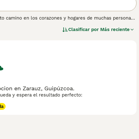
erto camino en los corazones y hogares de muchas personas
, y por una buena razón. Son conocidos por ser maravillosos
Clasificar por
Más reciente
ños, lo que los convierte en un compañero agradable y
 obtener información sobre esta raza de perro.
cion en Zarauz, Guipúzcoa.
eda y espera el resultado perfecto:
da