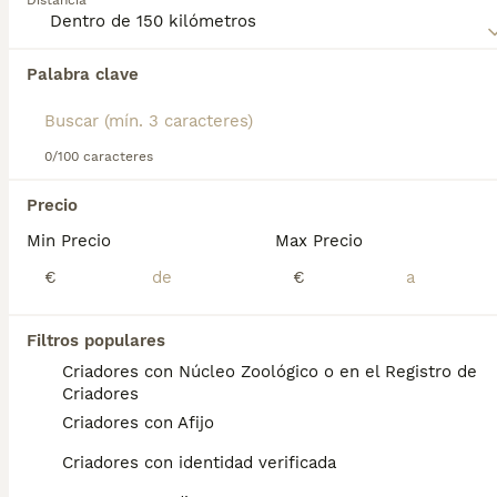
Distancia
Lee nuestra
página de consejos de compra de Greyhound
o Galgo Inglés para obtener información sobre esta raza de
Palabra clave
Encontramos 0 Greyhound Perros en
perro.
adopcion en Agüimes, Las Palmas.
Si deseas exactamente esta búsqueda guarda tu 
búsqueda y espera el resultado perfecto:
0/100 caracteres
Guardar búsqueda
Precio
Min Precio
Max Precio
Preguntas frecuentes
€
€
Filtros populares
¿Cuánto cuesta un cachorro
Criadores con Núcleo Zoológico o en el Registro de
de Greyhound?
Criadores
Criadores con Afijo
El coste medio de un cachorro de
Greyhound en España es de
Criadores con identidad verificada
aproximadamente 700€, aunque los precios