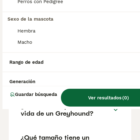
pueden variar según factores como el
Perros con Pedigree
pedigrí, la reputación del criador y la
ubicación.
Sexo de la mascota
Hembra
¿Cómo es el carácter de
Greyhound?
Macho
Rango de edad
¿Cuáles son las ventajas y
desventajas de la raza
Greyhound?
Generación
Guardar búsqueda
Ver resultados
(
0
)
¿Cuál es la esperanza de
vida de un Greyhound?
¿Qué tamaño tiene un