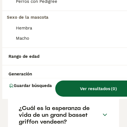
francés de caza de conejos, conocido por su
Perros con Pedigree
carácter alegre y su constitución robusta.
Criado para trabajar en jauría, el PBGV
Sexo de la mascota
disfruta de la compañía y se lleva bien con
otros perros y niños.
Hembra
Macho
¿El basset hound es
agresivo?
Rango de edad
¿Cuáles son los problemas
Generación
de salud propios de la raza
Grand Griffon Vendéen?
Guardar búsqueda
Ver resultados
(
0
)
¿Cuál es la esperanza de
vida de un grand basset
griffon vendeen?