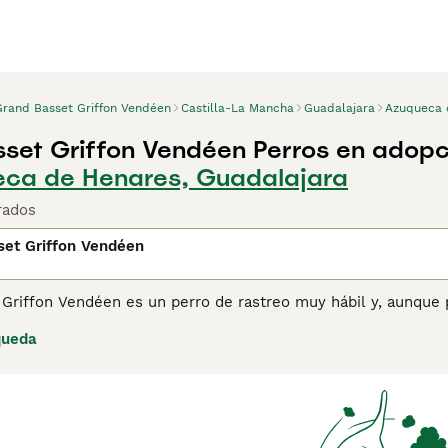
Grand Basset Griffon Vendéen
Castilla-La Mancha
Guadalajara
Azuqueca 
set Griffon Vendéen Perros en adopc
eca de Henares, Guadalajara
rados
set Griffon Vendéen
 Griffon Vendéen es un perro de rastreo muy hábil y, aunque
erística más entrañable son sus hermosas cejas, su barba y b
queda
lo largo de los años, estos adorables perros se han vuelto p
do, pero originalmente fueron criados en Francia para cazar y
and Basset Griffon Vendéen para obtener información sobre e