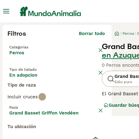
Filtros
Borrar todo
Perros
Grand Bas
Categorías
Perros
en Azuqu
0 Perros encont
Tipo de listado
En adopcion
Grand Bas
Sólo puro
Tipo de raza
El Grand Basset
Incluir cruces
largo. Su caract
Guardar bús
encantadora. A 
Raza
regiones del mun
Grand Basset Griffon Vendéen
de compra de Gr
Tu ubicación