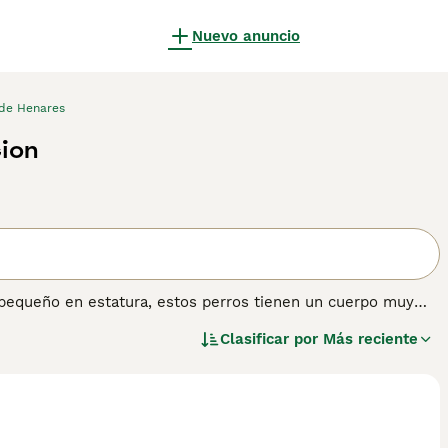
Nuevo anuncio
de Henares
ion
 pequeño en estatura, estos perros tienen un cuerpo muy
igotes poblados, que se suman a su apariencia general
Clasificar por
Más reciente
opulares como perros de compañía y de familia en muchas
 rastrear conejos y liebres. Lee nuestra página de consejos
sta raza de perro.