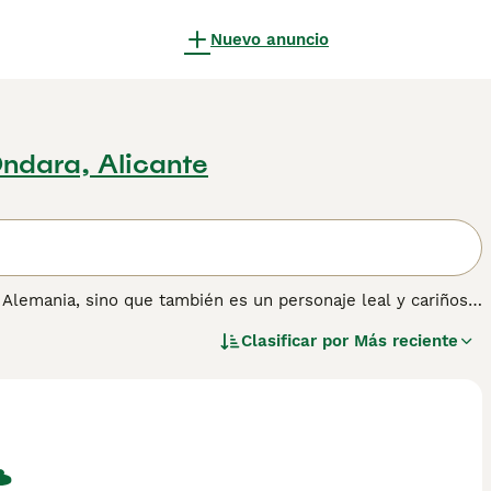
Nuevo anuncio
ndara, Alicante
 Alemania, sino que también es un personaje leal y cariñoso
dos para trabajar con cazadores como perros de caza, pero
Clasificar por
Más reciente
de familia. Lee nuestra página de consejos de compra de