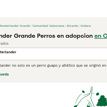
Münsterlander Grande
Comunidad Valenciana
Alicante
Ondara
nder Grande Perros en adopcion
en O
rados
terlander
ander no solo es un perro guapo y atlético que se originó en
te vínculo con su familia y dueño. Originalmente fueron cria
queda
natal también son muy valorados como perros de compañía y 
der para obtener información sobre esta raza de perro.