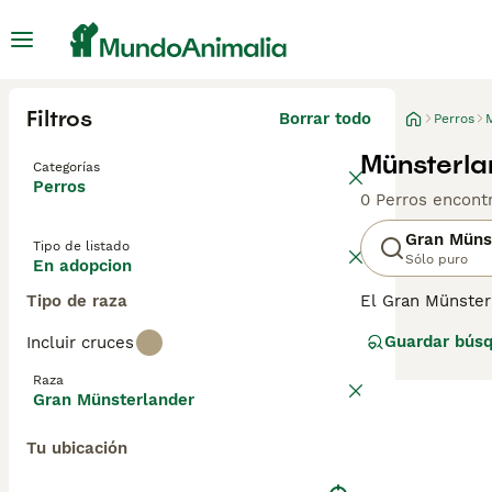
Filtros
Borrar todo
Perros
Münsterla
Categorías
Perros
0 Perros encont
Gran Müns
Tipo de listado
Sólo puro
En adopcion
Tipo de raza
El Gran Münsterl
que crea un fuer
Guardar bús
Incluir cruces
en su Alemania 
Gran Münsterlan
Raza
Gran Münsterlander
Tu ubicación