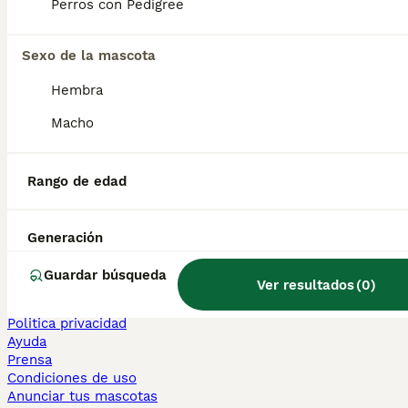
Perros con Pedigree
Sphynx en venta
Bengalí en venta
Maine Coon en venta
Sexo de la mascota
Persa en venta
Hembra
Otras páginas populares
Macho
Teckel en Barcelona
Bulldog Francés en Madrid
Bichón Maltés en València
Rango de edad
Chihuahua en Sevilla
Bulldog Francés en Galicia
Caniche Toy en venta en Barcelona
Generación
Perros en adopcion
Guardar búsqueda
Ver resultados
(
0
)
Información
Sobre nosotros
Politica privacidad
Ayuda
Prensa
Condiciones de uso
Anunciar tus mascotas