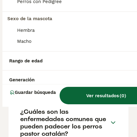
Perros con Pedigree
gos d'atura es listo, ingenioso y seguro de sí
mismo. Puede cuidar del ganado por sí solo,
pero, en casa, es fiel y cariñoso con la
Sexo de la mascota
familia.
Hembra
¿Cómo es el
Macho
comportamiento del pastor
catalán?
Rango de edad
¿Son fáciles de entrenar los
Generación
pastores catalanes?
Guardar búsqueda
Ver resultados
(
0
)
¿Cuáles son las
enfermedades comunes que
pueden padecer los perros
pastor catalán?