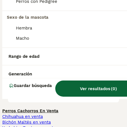
Perros con Pedigree
caninas y también con gatos.
Sexo de la mascota
¿Cuánto cuestan los galgos
Hembra
afganos?
Macho
¿Son agresivos los galgos
Rango de edad
afganos?
Generación
¿Cómo es el carácter del
Guardar búsqueda
galgo afgano?
Ver resultados
(
0
)
Perros Cachorros En Venta
Chihuahua en venta
Bichón Maltés en venta