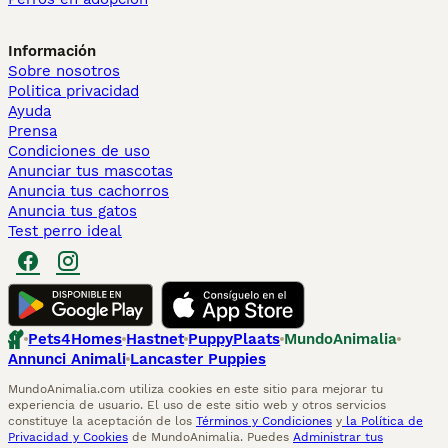
Información
Sobre nosotros
Politica privacidad
Ayuda
Prensa
Condiciones de uso
Anunciar tus mascotas
Anuncia tus cachorros
Anuncia tus gatos
Test perro ideal
Pets4Homes
Hastnet
PuppyPlaats
MundoAnimalia
Annunci Animali
Lancaster Puppies
MundoAnimalia.com utiliza cookies en este sitio para mejorar tu
experiencia de usuario. El uso de este sitio web y otros servicios
constituye la aceptación de los
Términos y Condiciones
y
la Política de
Privacidad y Cookies
de MundoAnimalia. Puedes
Administrar tus