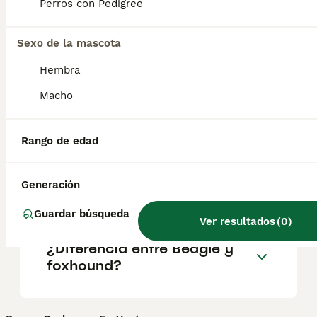
Perros con Pedigree
salud y el bienestar de los animales.
Informarse bien y comparar opciones antes
de comprometerse siempre es la mejor
Sexo de la mascota
decisión.
Hembra
Macho
¿Es el foxhound una buena
mascota?
Rango de edad
¿Cómo se llama el foxhound
Generación
americano en español?
Guardar búsqueda
Ver resultados
(
0
)
¿Diferencia entre Beagle y
foxhound?