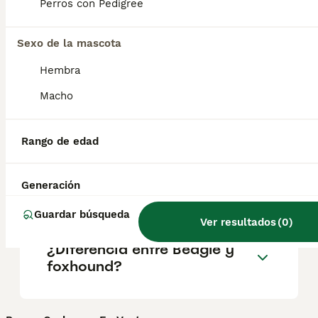
Perros con Pedigree
salud y el bienestar de los animales.
Informarse bien y comparar opciones antes
de comprometerse siempre es la mejor
Sexo de la mascota
decisión.
Hembra
Macho
¿Es el foxhound una buena
mascota?
Rango de edad
¿Cómo se llama el foxhound
Generación
americano en español?
Guardar búsqueda
Ver resultados
(
0
)
¿Diferencia entre Beagle y
foxhound?