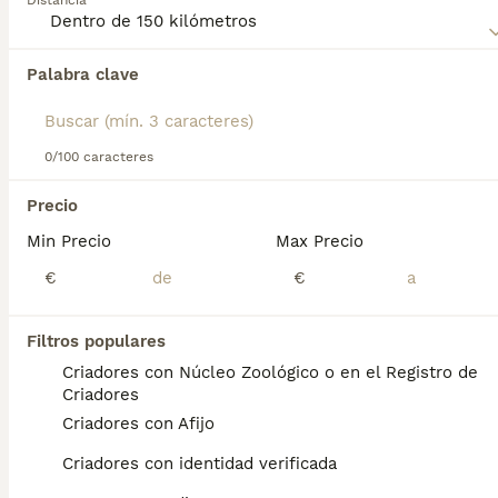
Distancia
Palabra clave
Encontramos 0 Fox Terrier de Pelo Liso
Perros en adopcion en Castroverde, Lugo.
Si deseas exactamente esta búsqueda guarda tu 
búsqueda y espera el resultado perfecto:
0/100 caracteres
Guardar búsqueda
Precio
Min Precio
Max Precio
Preguntas frecuentes
€
€
Filtros populares
¿Los fox terriers de pelo liso
Criadores con Núcleo Zoológico o en el Registro de
son buenas mascotas?
Criadores
Criadores con Afijo
El Fox Terrier de pelo liso se adapta a todo
tipo de situaciones y estilos de vida. Puede
Criadores con identidad verificada
correr, jugar y explorar durante horas. Su