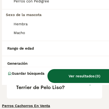
vitalidad lo convierte en un compañero
Perros con Pedigree
excepcional . Solo asegúrate de tener
tiempo para sacarlo a pasear y disfrutar de
muchas aventuras.
Sexo de la mascota
Hembra
¿Cuántos tipos de Fox
Macho
Terrier hay?
Rango de edad
¿Cómo es el carácter del Fox
Terrier de Pelo Liso?
Generación
Guardar búsqueda
Ver resultados
(
0
)
¿Cuánto cuesta un Fox
Terrier de Pelo Liso?
Perros Cachorros En Venta