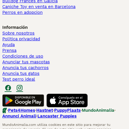
Bulldog Francés en Galicia
Caniche Toy en venta en Barcelona
Perros en adopcion
Información
Sobre nosotros
Politica privacidad
Ayuda
Prensa
Condiciones de uso
Anunciar tus mascotas
Anuncia tus cachorros
Anuncia tus gatos
Test perro ideal
Pets4Homes
Hastnet
PuppyPlaats
MundoAnimalia
Annunci Animali
Lancaster Puppies
MundoAnimalia.com utiliza cookies en este sitio para mejorar tu