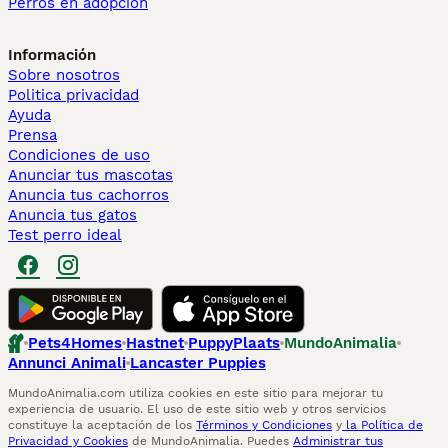
Perros en adopcion
Información
Sobre nosotros
Politica privacidad
Ayuda
Prensa
Condiciones de uso
Anunciar tus mascotas
Anuncia tus cachorros
Anuncia tus gatos
Test perro ideal
Pets4Homes
Hastnet
PuppyPlaats
MundoAnimalia
Annunci Animali
Lancaster Puppies
MundoAnimalia.com utiliza cookies en este sitio para mejorar tu
experiencia de usuario. El uso de este sitio web y otros servicios
constituye la aceptación de los
Términos y Condiciones
y
la Política de
Privacidad y Cookies
de MundoAnimalia. Puedes
Administrar tus