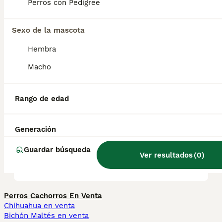
que algunas otras razas de spaniel y es de
Perros con Pedigree
naturaleza cariñosa y sociable.
Sexo de la mascota
¿Es un spaniel de campo una
Hembra
buena mascota?
Macho
¿Cuáles son los 5 tipos de
Rango de edad
cocker spaniel?
Generación
¿Cuál es la raza de spaniel
Guardar búsqueda
Ver resultados
(
0
)
más tranquila?
Perros Cachorros En Venta
Chihuahua en venta
Bichón Maltés en venta