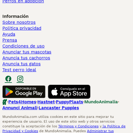
Perros en adopcion
Información
Sobre nosotros
Politica privacidad
Ayuda
Prensa
Condiciones de uso
Anunciar tus mascotas
Anuncia tus cachorros
Anuncia tus gatos
Test perro ideal
Pets4Homes
Hastnet
PuppyPlaats
MundoAnimalia
Annunci Animali
Lancaster Puppies
MundoAnimalia.com utiliza cookies en este sitio para mejorar tu
experiencia de usuario. El uso de este sitio web y otros servicios
constituye la aceptación de los
Términos y Condiciones
y
la Política de
Privacidad y Cookies
de MundoAnimalia. Puedes
Administrar tus