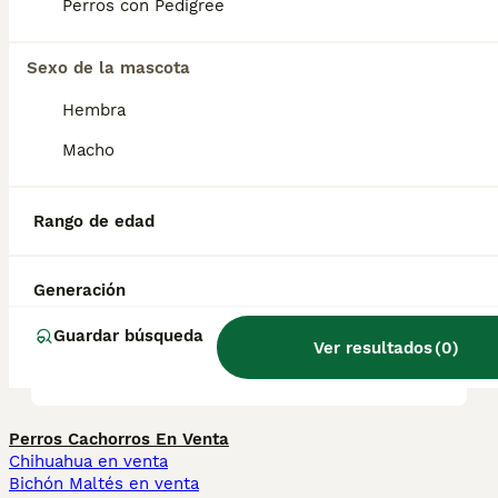
que algunas otras razas de spaniel y es de
Perros con Pedigree
naturaleza cariñosa y sociable.
Sexo de la mascota
¿Es un spaniel de campo una
Hembra
buena mascota?
Macho
¿Cuáles son los 5 tipos de
Rango de edad
cocker spaniel?
Generación
¿Cuál es la raza de spaniel
Guardar búsqueda
Ver resultados
(
0
)
más tranquila?
Perros Cachorros En Venta
Chihuahua en venta
Bichón Maltés en venta