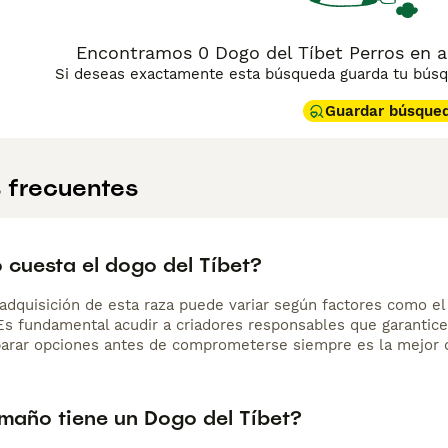
Encontramos 0 Dogo del Tíbet Perros en ad
Si deseas exactamente esta búsqueda guarda tu búsqu
Guardar búsque
 frecuentes
 cuesta el dogo del Tíbet?
adquisición de esta raza puede variar según factores como el p
 Es fundamental acudir a criadores responsables que garantice
arar opciones antes de comprometerse siempre es la mejor d
maño tiene un Dogo del Tíbet?