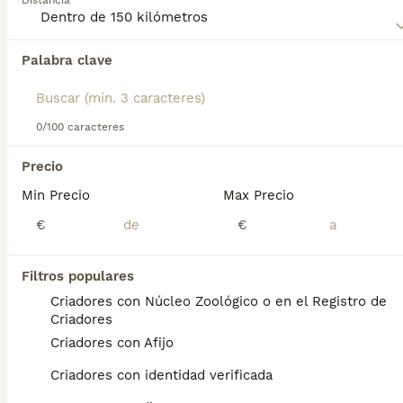
Distancia
Palabra clave
Encontramos 0 Dogo Argentino Perros en
adopcion en Tarifa, Cádiz.
Si deseas exactamente esta búsqueda guarda tu 
búsqueda y espera el resultado perfecto:
0/100 caracteres
Guardar búsqueda
Precio
Min Precio
Max Precio
Preguntas frecuentes
€
€
Filtros populares
¿Dogo Argentino es
Criadores con Núcleo Zoológico o en el Registro de
agresivo?
Criadores
Criadores con Afijo
A pesar de su apariencia imponente, son
generalmente amigables y cariñosos con sus
Criadores con identidad verificada
propietarios y pueden ser muy afectuosos.