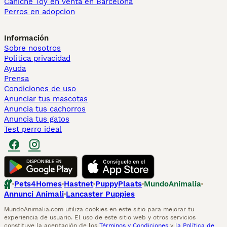
Caniche Toy en venta en Barcelona
Perros en adopcion
Información
Sobre nosotros
Politica privacidad
Ayuda
Prensa
Condiciones de uso
Anunciar tus mascotas
Anuncia tus cachorros
Anuncia tus gatos
Test perro ideal
Pets4Homes
Hastnet
PuppyPlaats
MundoAnimalia
Annunci Animali
Lancaster Puppies
MundoAnimalia.com utiliza cookies en este sitio para mejorar tu
experiencia de usuario. El uso de este sitio web y otros servicios
constituye la aceptación de los
Términos y Condiciones
y
la Política de