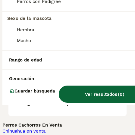
Es esencial destacar que el Dogo Argentino
Perros con Pedigree
necesita una socialización temprana y un
entrenamiento adecuado.
Sexo de la mascota
Hembra
¿Cómo se comporta el Dogo
Argentino con los niños?
Macho
Rango de edad
¿Cuánto vale un cachorro de
Dogo Argentino?
Generación
Guardar búsqueda
¿Es legal tener un Dogo
Ver resultados
(
0
)
Argentino en España?
Perros Cachorros En Venta
Chihuahua en venta