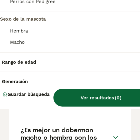
pueden variar según factores como el
Perros con Pedigree
pedigrí, la reputación del criador y la
ubicación.
Sexo de la mascota
Hembra
¿Es bueno tener un
dóberman en casa?
Macho
Rango de edad
¿Cómo son los dobermans
con los niños?
Generación
Guardar búsqueda
¿Cuántos cachorros tienen
Ver resultados
(
0
)
los dobermans?
¿Es mejor un doberman
macho o hembra con los