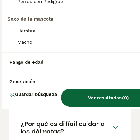
factores como el pedigrí, la reputación del
Perros con Pedigree
criador y la ubicación.
Sexo de la mascota
¿Cuántos cachorros tiene
Hembra
una dálmata?
Macho
¿Cuántos años suelen vivir
Rango de edad
los dálmatas?
Generación
¿Los dálmatas se enferman
Guardar búsqueda
Ver resultados
(
0
)
fácilmente?
¿Por qué es difícil cuidar a
los dálmatas?