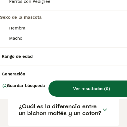
geográfica. Es fundamental acudir a
Perros con Pedigree
criadores responsables que garanticen la
salud y el bienestar de los animales.
Informarse bien y comparar opciones antes
Sexo de la mascota
de comprometerse siempre es la mejor
Hembra
decisión.
Macho
¿El Coton de Tulears ladra
mucho?
Rango de edad
Generación
¿Cómo son los cotones de
tulear?
Guardar búsqueda
Ver resultados
(
0
)
¿Cuál es la diferencia entre
un bichon maltés y un coton?