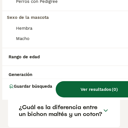
geográfica. Es fundamental acudir a
Perros con Pedigree
criadores responsables que garanticen la
salud y el bienestar de los animales.
Informarse bien y comparar opciones antes
Sexo de la mascota
de comprometerse siempre es la mejor
Hembra
decisión.
Macho
¿El Coton de Tulears ladra
mucho?
Rango de edad
Generación
¿Cómo son los cotones de
tulear?
Guardar búsqueda
Ver resultados
(
0
)
¿Cuál es la diferencia entre
un bichon maltés y un coton?