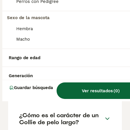
reputación del criador y la ubicación
Perros con Pedigree
geográfica. Es fundamental acudir a
criadores responsables que garanticen la
Sexo de la mascota
salud y el bienestar de los animales.
Informarse bien y comparar opciones antes
Hembra
de comprometerse siempre es la mejor
decisión.
Macho
¿Cómo se llaman los collies
Rango de edad
de pelo largo?
Generación
¿Cuánto cuesta un collie de
Guardar búsqueda
Ver resultados
(
0
)
pelo largo?
¿Cómo es el carácter de un
Collie de pelo largo?