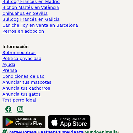
Bulldog Francés en Madrid
Bichón Maltés en València
Chihuahua en Sevilla
Bulldog Francés en Galicia
Caniche Toy en venta en Barcelona
Perros en adopcion
Información
Sobre nosotros
Politica privacidad
Ayuda
Prensa
Condiciones de uso
Anunciar tus mascotas
Anuncia tus cachorros
Anuncia tus gatos
Test perro ideal
Pets4Homes
Hastnet
PuppyPlaats
MundoAnimalia