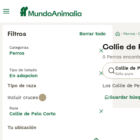
Filtros
Borrar todo
Perros
C
Collie de
Categorías
Perros
0 Perros encont
Collie de 
Tipo de listado
Sólo puro
En adopcion
Tipo de raza
Los Collie de Pe
como perros de 
Guardar bús
Incluir cruces
Collie de Pelo C
Raza
Lee nuestra
pág
Collie de Pelo Corto
Tu ubicación