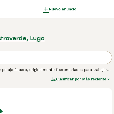
Nuevo anuncio
troverde, Lugo
 pelaje áspero, originalmente fueron criados para trabajar
a no es tan pronunciado como lo fue en el pasado. Los
Clasificar por
Más reciente
 más entrañables para tener en casa.
er información sobre esta raza de perro.