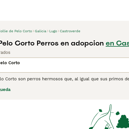
ollie de Pelo Corto
Galicia
Lugo
Castroverde
 Pelo Corto Perros en adopcion
en Cas
rados
Pelo Corto
lo Corto son perros hermosos que, al igual que sus primos de
pastoreo. Con el paso de los años, sin embargo, este rasgo y
queda
orto se centran en proteger a la familia, lo que los hace aún
ina de consejos de compra de Collie de Pelo Corto
para obten