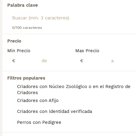
Palabra clave
Lee nuestra
página de consejos de compra de Chow Chow
para obtener información sobre esta raza de perro.
Encontramos 0 Chow Chow Perros en
adopcion en Guipúzcoa.
0/100 caracteres
Si deseas exactamente esta búsqueda guarda tu 
búsqueda y espera el resultado perfecto:
Precio
Min Precio
Max Precio
Guardar búsqueda
€
€
Preguntas frecuentes
Filtros populares
Criadores con Núcleo Zoológico o en el Registro de
Criadores
¿Cuánto cuesta un cachorro
Criadores con Afijo
de Chow Chow?
Criadores con identidad verificada
El coste medio de un cachorro de Chow
Perros con Pedigree
Chow en España es de aproximadamente
654€, aunque los precios pueden variar