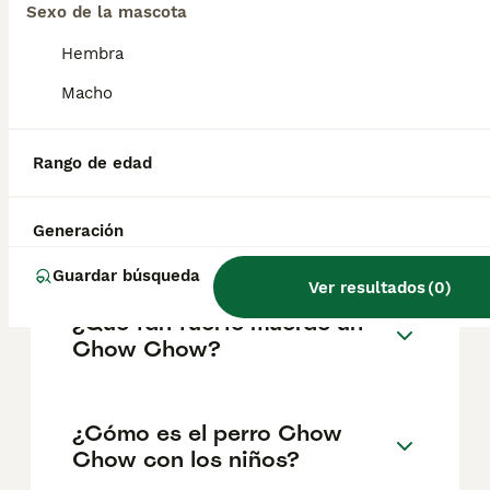
según factores como el pedigrí, la
Sexo de la mascota
reputación del criador y la ubicación.
Hembra
Macho
¿Cuáles son las ventajas y
desventajas del chow chow?
Rango de edad
¿Cómo son los cachorros de
Generación
chow chow?
Guardar búsqueda
Ver resultados
(
0
)
¿Qué tan fuerte muerde un
Chow Chow?
¿Cómo es el perro Chow
Chow con los niños?