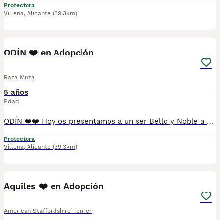
Protectora
Villena
,
Alicante
(39.3km)
10
1
ODÍN ❤️ en Adopción
Raza Mixta
5 años
Edad
ODÍN ❤️❤️ Hoy os presentamos a un ser Bello y Noble a partes iguales 🥰 Lo de posar bien y salir guapo para el postureo, lo traía de fábrica 😍 Otro pobre que solo por ser tamaño grande, es abandonado a su suerte y sin mirar atrás ❤️‍🩹 Le encanta pasear y que le presten atención y mimos Quieres conocer a ODÍN? Está esperándote en @protectoradevillena Gracias ❤️🙏
Protectora
Villena
,
Alicante
(39.3km)
10
1
Aquiles ❤️ en Adopción
American Staffordshire-Terrier