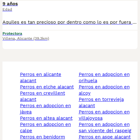
9 años
Edad
Aquiles es tan precioso por dentro como lo es por fuera ❤️. Para él nos gustaría alguien que ya sea conocedor de estas razas. Es cariñoso y bueno y siempre está dispuesto a aprender. Quieres conocer a nuestro Aquiles? Llámanos o escríbenos un mensaje!
Protectora
Villena
,
Alicante
(39.3km)
perros en alicante
perros en adopcion en
alacant
orihuela
perros en elche alacant
perros en adopcion en
perros en crevillent
alcoy
alacant
perros en torrevieja
perros en adopcion en
alacant
jávea
perros en adopcion en
perros en altea alacant
villajoyosa
perros en adopcion en
perros en adopcion en
calpe
san vicente del raspeig
perros en benidorm
perros en aspe alacant