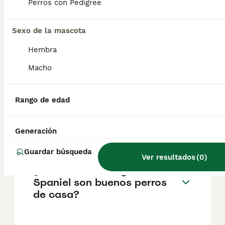
aproximadamente 836€, aunque los precios
Perros con Pedigree
pueden variar según factores como el
pedigrí, la reputación del criador y la
Sexo de la mascota
ubicación.
Hembra
¿Qué contras tiene la raza
Macho
cavalier King Charles?
Rango de edad
¿Son difíciles los cachorros
cavalier?
Generación
Guardar búsqueda
Ver resultados
(
0
)
¿Los Cavalier King Charles
Spaniel son buenos perros
de casa?