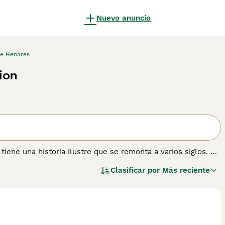
Nuevo anuncio
e Henares
ion
tiene una historia ilustre que se remonta a varios siglos. El
rada hasta 1944, y en la década de 1970 se había convertido
Clasificar por
Más reciente
grandes que sus primos King Charles Spaniel y también
ara obtener información sobre esta raza de perro.