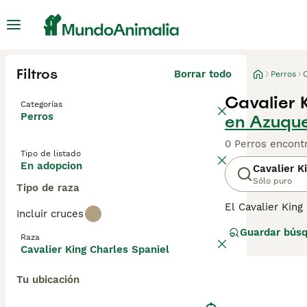
Filtros
Borrar todo
Perros
C
Cavalier 
Categorías
Perros
en Azuqu
0 Perros encont
Tipo de listado
En adopcion
Cavalier K
Sólo puro
Tipo de raza
El Cavalier King
Incluir cruces
Kennel Club no r
Guardar bús
en una de los p
Raza
tienen una nariz
Cavalier King Charles Spaniel
Lee nuestra
pág
Tu ubicación