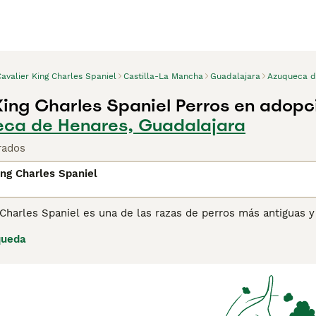
avalier King Charles Spaniel
Castilla-La Mancha
Guadalajara
Azuqueca d
King Charles Spaniel Perros en adopc
eca de Henares, Guadalajara
rados
ing Charles Spaniel
 Charles Spaniel es una de las razas de perros más antiguas y 
econoció al Cavalier King Charles Spaniel como una raza sepa
queda
erros más populares en Gran Bretaña. Los Cavaliers son más 
 más larga y menos chata.
ina de consejos de compra de Cavalier King Charles Spaniel
p