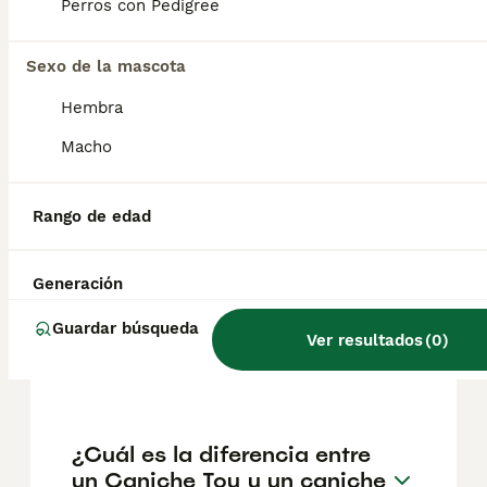
1356€, aunque los precios pueden variar
Perros con Pedigree
según factores como el pedigrí, la
reputación del criador y la ubicación.
Sexo de la mascota
Hembra
¿Cómo es el carácter de los
caniches toy?
Macho
Rango de edad
¿Cuál es la esperanza de
vida de un caniche toy?
Generación
Guardar búsqueda
Ver resultados
(
0
)
¿Qué color de caniche toy es
el más caro?
¿Cuál es la diferencia entre
un Caniche Toy y un caniche