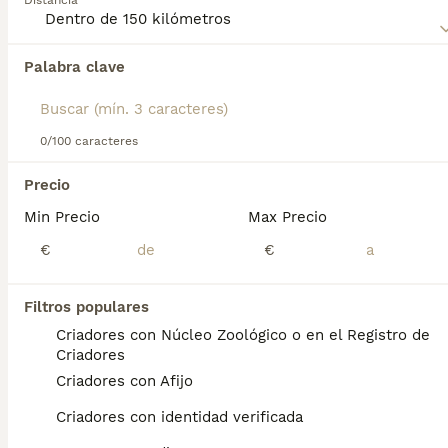
Distancia
Lee nuestra
página de consejos de compra de Caniche
Mediano
para obtener información sobre esta raza de
Palabra clave
Encontramos 0 Caniche Mediano Perros en
perro.
adopcion en Aduna, Guipúzcoa.
Si deseas exactamente esta búsqueda guarda tu 
búsqueda y espera el resultado perfecto:
0/100 caracteres
Guardar búsqueda
Precio
Min Precio
Max Precio
Preguntas frecuentes
€
€
Filtros populares
¿Cuánto vale un caniche
Criadores con Núcleo Zoológico o en el Registro de
mediano?
Criadores
Criadores con Afijo
El coste de adquisición de esta raza puede
variar según factores como el pedigrí, la
Criadores con identidad verificada
reputación del criador y la ubicación