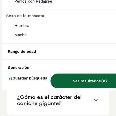
geográfica. Es fundamental acudir a
Perros con Pedigree
criadores responsables que garanticen la
salud y el bienestar de los animales.
Informarse bien y comparar opciones antes
Sexo de la mascota
de comprometerse siempre es la mejor
Hembra
decisión.
Macho
¿Cuáles son los 3 tamaños
de caniche?
Rango de edad
Generación
¿Cuánto cuesta un caniche
grande?
Guardar búsqueda
Ver resultados
(
0
)
¿Cómo es el carácter del
caniche gigante?