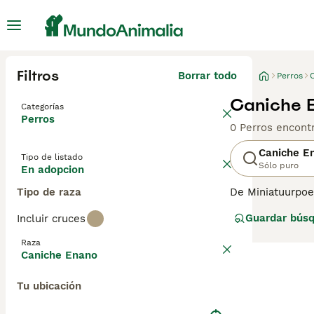
Filtros
Borrar todo
Perros
Caniche E
Categorías
Perros
0 Perros encont
Caniche E
Tipo de listado
Sólo puro
En adopcion
Tipo de raza
De Miniatuurpoed
Oorspronkend ui
Guardar bús
Incluir cruces
ze uitstekende 
die in een breed
Raza
maakt voor huis
Caniche Enano
hierop geen uitz
temperament dat
Tu ubicación