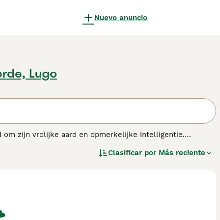
Nuevo anuncio
erde, Lugo
om zijn vrolijke aard en opmerkelijke intelligentie.
 en enthousiasme voor behendigheidsopdrachten, waardoor
Clasificar por
Más reciente
edels hebben een hypoallergene, gekrulde of getufte vacht
er. Dit huisdierras verhaart minimaal, wat het perfect
ciale, trainbare aard, en het Miniatuur subtype vormt
ing en sociale interactie, tonen ze een evenwichtig