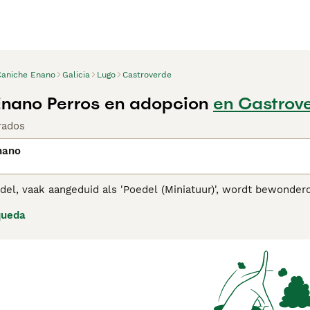
Caniche Enano
Galicia
Lugo
Castroverde
nano Perros en adopcion
en Castrov
rados
nano
el, vaak aangeduid als 'Poedel (Miniatuur)', wordt bewonderd 
t Duitsland, staat het ras bekend om zijn vierkante lichaam
queda
metgezellen en betrouwbare therapiehonden zijn. Miniatuurpo
 scala aan kleuren komt, van zwart en wit tot abrikoos en zilv
diereigenaren met allergieën. Poedels staan bekend om hun so
ondering. Met consistente mentale stimulatie, lichaamsbeweg
 geschikt is voor zowel gezinnen als individuen.