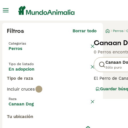
Filtros
Borrar todo
Perros
Canaan D
Categorías
Perros
0 Perros encont
Canaan D
Tipo de listado
Sólo puro
En adopcion
Tipo de raza
El Perro de Cana
es uno de los p
Guardar bús
Incluir cruces
perros han lleg
con un Perro de
Raza
mundo. Lee nues
Canaan Dog
Tu ubicación