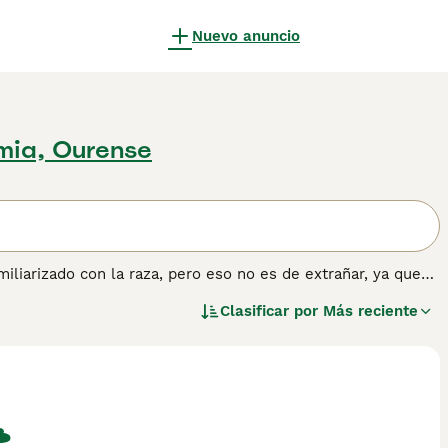
Nuevo anuncio
imia, Ourense
iliarizado con la raza, pero eso no es de extrañar, ya que
una cabeza distintiva en forma de cuña. Estos adorables
Clasificar por
Más reciente
neo. Sin embargo, aquellos que esperan compartir su hogar
, ya que se sabe que existen menos de 3.000 perros en el
tener información sobre esta raza de perro.