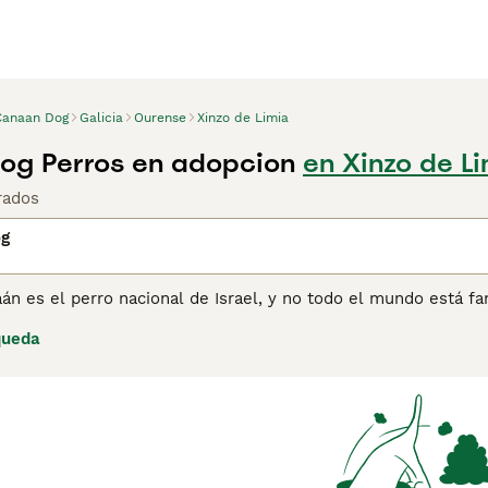
Canaan Dog
Galicia
Ourense
Xinzo de Limia
og Perros en adopcion
en Xinzo de L
rados
og
án es el perro nacional de Israel, y no todo el mundo está fam
erros más raros del planeta. Son de tamaño mediano y tienen 
queda
ado recientemente a Europa, donde han sido un éxito instantá
 Canaán pueden tener dificultades para encontrar un cachorro
tra página de consejos de compra de Perro de Canaán para ob