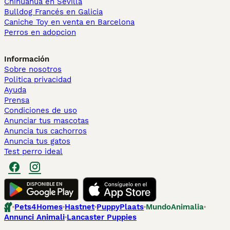
Chihuahua en Sevilla
Bulldog Francés en Galicia
Caniche Toy en venta en Barcelona
Perros en adopcion
Información
Sobre nosotros
Politica privacidad
Ayuda
Prensa
Condiciones de uso
Anunciar tus mascotas
Anuncia tus cachorros
Anuncia tus gatos
Test perro ideal
Pets4Homes
Hastnet
PuppyPlaats
MundoAnimalia
Annunci Animali
Lancaster Puppies