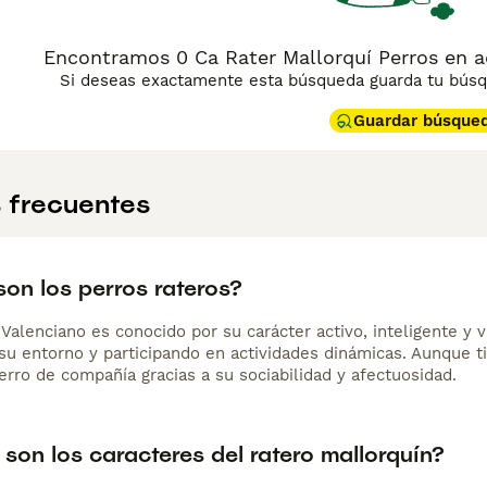
aunque puede mostrarse reservado con desconocidos. Necesita 
rgía. Su pelaje corto y liso es prácticamente de mantenimien
es, lo que lo convierte en una raza autóctona de especial valor 
Encontramos 0 Ca Rater Mallorquí Perros en a
Si deseas exactamente esta búsqueda guarda tu búsqu
Guardar búsque
 frecuentes
on los perros rateros?
Valenciano es conocido por su carácter activo, inteligente y 
su entorno y participando en actividades dinámicas. Aunque ti
erro de compañía gracias a su sociabilidad y afectuosidad.
son los caracteres del ratero mallorquín?