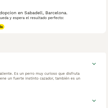
socialización desde cachorro y ejercicio diario para
to nulo. El Ca Rater Mallorquí es aún poco conocido fuera de
histórico y cultural.
dopcion en Sabadell, Barcelona.
eda y espera el resultado perfecto:
da
valiente. Es un perro muy curioso que disfruta
ene un fuerte instinto cazador, también es un