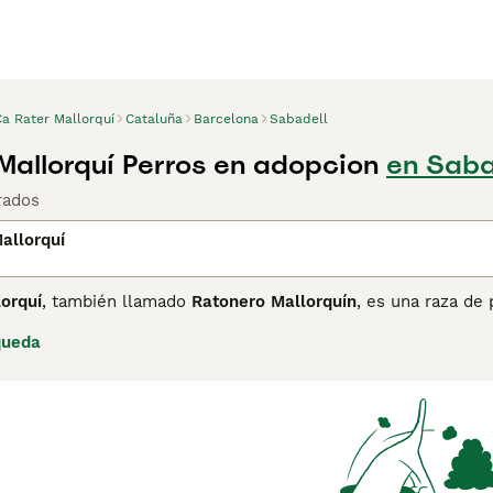
Ca Rater Mallorquí
Cataluña
Barcelona
Sabadell
Mallorquí Perros en adopcion
en Saba
rados
allorquí
orquí
, también llamado
Ratonero Mallorquín
, es una raza de 
 vinculado históricamente al
Gos Rater Valencià
por su proxim
queda
rante generaciones el perro de trabajo por excelencia en las 
conejos y liebres. Pese a su larga historia en la isla, la raza
Sociedad Canina de España le otorgó reconocimiento provision
orquí es un perro pequeño, de constitución atlética y ágil, c
r, con orejas erectas o semierectas, ojos vivaces y un cuerp
rro valiente, enérgico y de reacciones rápidas, con un instin