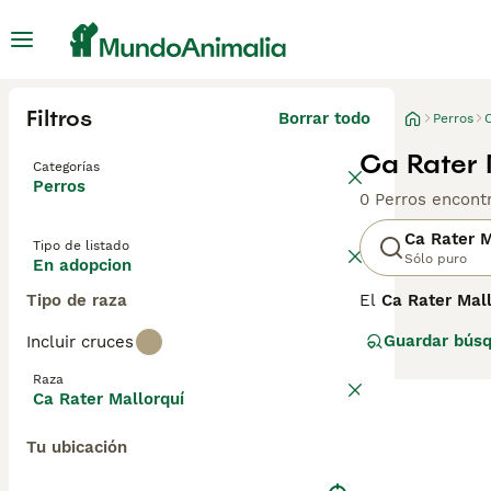
Filtros
Borrar todo
Perros
Ca Rater 
Categorías
Perros
0 Perros encont
Ca Rater M
Tipo de listado
Sólo puro
En adopcion
Tipo de raza
El
Ca Rater Mall
incierto, aunque
Guardar bús
Incluir cruces
Mallorquí fue du
ratas, ratones, 
Raza
cuando la Real 
Ca Rater Mallorquí
El Ca Rater Mall
Tu ubicación
fina y triangula
tamaño, es un pe