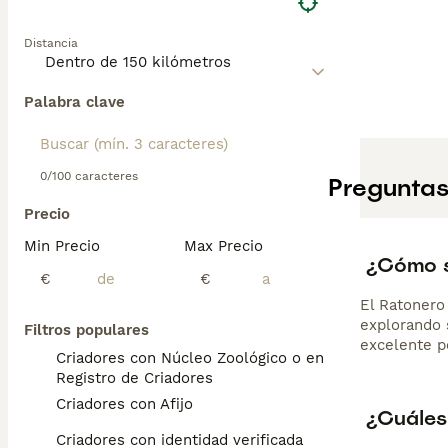
con su familia, 
canalizar su ene
Distancia
las Islas Balear
Palabra clave
0/100 caracteres
Preguntas
Precio
Min Precio
Max Precio
¿Cómo s
€
€
El Ratonero 
explorando 
Filtros populares
excelente p
Criadores con Núcleo Zoológico o en el
Registro de Criadores
Criadores con Afijo
¿Cuáles 
Criadores con identidad verificada