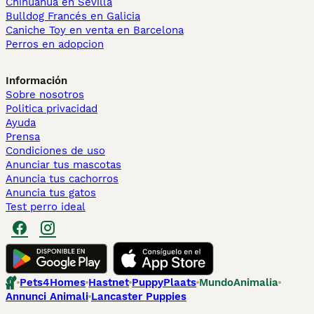
Chihuahua en Sevilla
Bulldog Francés en Galicia
Caniche Toy en venta en Barcelona
Perros en adopcion
Información
Sobre nosotros
Politica privacidad
Ayuda
Prensa
Condiciones de uso
Anunciar tus mascotas
Anuncia tus cachorros
Anuncia tus gatos
Test perro ideal
Pets4Homes
Hastnet
PuppyPlaats
MundoAnimalia
Annunci Animali
Lancaster Puppies