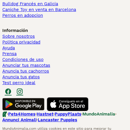
Bulldog Francés en Galicia
Caniche Toy en venta en Barcelona
Perros en adopcion
Información
Sobre nosotros
Politica privacidad
Ayuda
Prensa
Condiciones de uso
Anunciar tus mascotas
Anuncia tus cachorros
Anuncia tus gatos
Test perro ideal
Pets4Homes
Hastnet
PuppyPlaats
MundoAnimalia
Annunci Animali
Lancaster Puppies
MundoAnimalia.com utiliza cookies en este sitio para mejorar tu