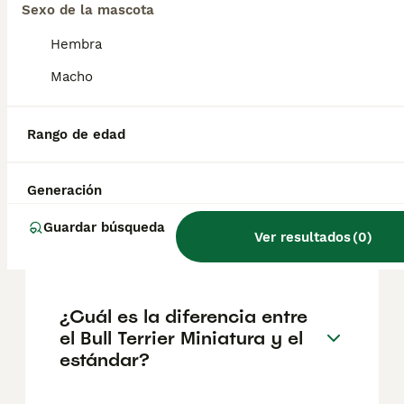
geográfica. Es fundamental acudir a
Sexo de la mascota
criadores responsables que garanticen la
salud y el bienestar de los animales.
Hembra
Informarse bien y comparar opciones antes
de comprometerse siempre es la mejor
Macho
decisión.
Rango de edad
¿Existen los mini bull terrier?
Generación
¿Qué tamaño alcanza un bull
Guardar búsqueda
Ver resultados
(
0
)
terrier miniatura?
¿Cuál es la diferencia entre
el Bull Terrier Miniatura y el
estándar?