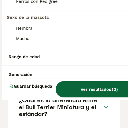
geográfica. Es fundamental acudir a
Perros con Pedigree
criadores responsables que garanticen la
salud y el bienestar de los animales.
Informarse bien y comparar opciones antes
Sexo de la mascota
de comprometerse siempre es la mejor
Hembra
decisión.
Macho
¿Existen los mini bull terrier?
Rango de edad
¿Qué tamaño alcanza un bull
Generación
terrier miniatura?
Guardar búsqueda
Ver resultados
(
0
)
¿Cuál es la diferencia entre
el Bull Terrier Miniatura y el
estándar?