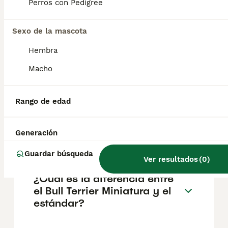
geográfica. Es fundamental acudir a
Perros con Pedigree
criadores responsables que garanticen la
salud y el bienestar de los animales.
Informarse bien y comparar opciones antes
Sexo de la mascota
de comprometerse siempre es la mejor
Hembra
decisión.
Macho
¿Existen los mini bull terrier?
Rango de edad
¿Qué tamaño alcanza un bull
Generación
terrier miniatura?
Guardar búsqueda
Ver resultados
(
0
)
¿Cuál es la diferencia entre
el Bull Terrier Miniatura y el
estándar?