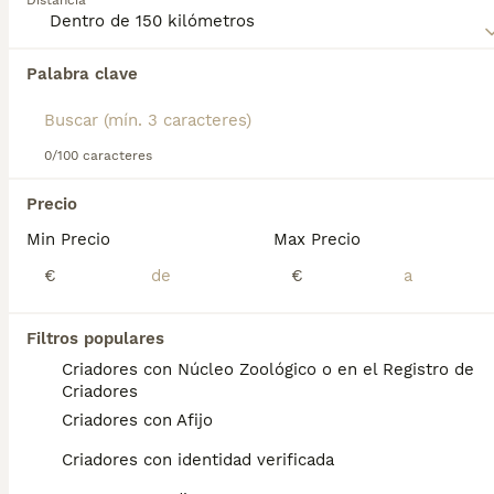
Distancia
compra de Braco Italiano para obtener información sobre
esta raza de perro.
Palabra clave
Encontramos 0 Braco Italiano Perros en
adopcion en Narón, A Coruña.
Si deseas exactamente esta búsqueda guarda tu 
búsqueda y espera el resultado perfecto:
0/100 caracteres
Guardar búsqueda
Precio
Min Precio
Max Precio
Preguntas frecuentes
€
€
Filtros populares
¿Cuánto cuesta un cachorro
Criadores con Núcleo Zoológico o en el Registro de
de Braco Italiano?
Criadores
Criadores con Afijo
El coste medio de un cachorro de Braco
Italiano en España es de aproximadamente
Criadores con identidad verificada
433€, aunque los precios pueden variar