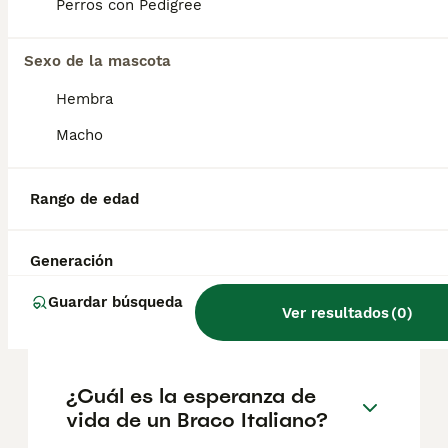
según factores como el pedigrí, la
Perros con Pedigree
reputación del criador y la ubicación.
Sexo de la mascota
¿Es fácil entrenar el bracco
Hembra
italiano?
Macho
¿Cómo entrenar a un bracco
Rango de edad
italiano?
Generación
¿Cuántas horas duerme un
Guardar búsqueda
Ver resultados
(
0
)
Braco Italiano?
¿Cuál es la esperanza de
vida de un Braco Italiano?