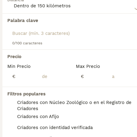
Distancia
compra de Braco Italiano para obtener información sobre
esta raza de perro.
Palabra clave
Encontramos 0 Braco Italiano Perros en
adopcion en Leganés, Madrid.
Si deseas exactamente esta búsqueda guarda tu 
búsqueda y espera el resultado perfecto:
0/100 caracteres
Guardar búsqueda
Precio
Min Precio
Max Precio
Preguntas frecuentes
€
€
Filtros populares
¿Cuánto cuesta un cachorro
Criadores con Núcleo Zoológico o en el Registro de
de Braco Italiano?
Criadores
Criadores con Afijo
El coste medio de un cachorro de Braco
Italiano en España es de aproximadamente
Criadores con identidad verificada
433€, aunque los precios pueden variar