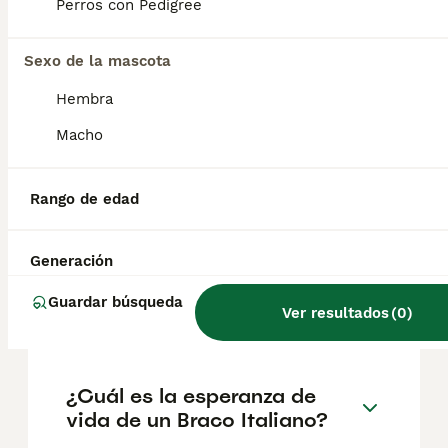
según factores como el pedigrí, la
Perros con Pedigree
reputación del criador y la ubicación.
Sexo de la mascota
¿Es fácil entrenar el bracco
Hembra
italiano?
Macho
¿Cómo entrenar a un bracco
Rango de edad
italiano?
Generación
¿Cuántas horas duerme un
Guardar búsqueda
Ver resultados
(
0
)
Braco Italiano?
¿Cuál es la esperanza de
vida de un Braco Italiano?